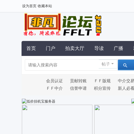
设为首页
收藏本站
首页
门户
拍卖大厅
导读
广播
帖子
会员认证
贡献转账
ＦＦ版规
中介交
ＦＦ中介
信誉申请
积分宣传
新人必